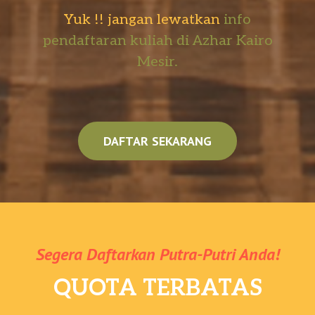
Yuk !! jangan lewatkan
info
pendaftaran kuliah di Azhar Kairo
Mesir.
DAFTAR SEKARANG
Segera Daftarkan Putra-Putri Anda!
QUOTA TERBATAS