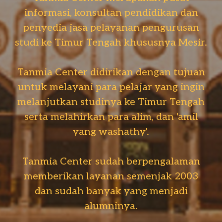
informasi, konsultan pendidikan dan
penyedia jasa pelayanan pengurusan
studi ke Timur Tengah khususnya Mesir.
Tanmia Center didirikan dengan tujuan
untuk melayani para pelajar yang ingin
melanjutkan studinya ke Timur Tengah
serta melahirkan para alim, dan 'amil
yang washathy'.
Tanmia Center sudah berpengalaman
memberikan layanan semenjak 2003
dan sudah banyak yang menjadi
alumninya.