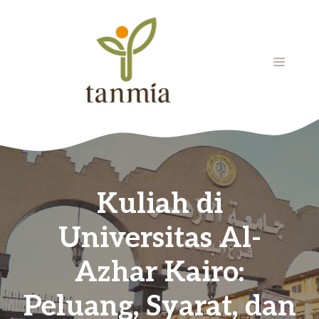
Langsung
ke
isi
MENU
Kuliah di
Universitas Al-
Azhar Kairo:
Peluang, Syarat, dan