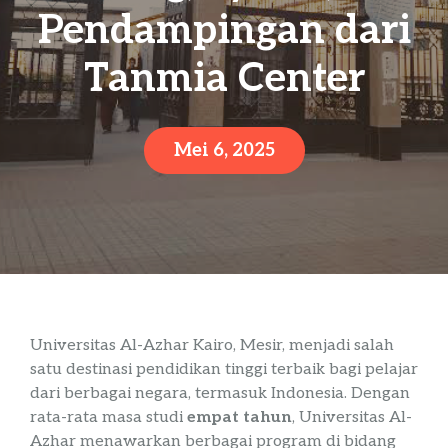
Pendampingan dari
Tanmia Center
Mei 6, 2025
Universitas Al-Azhar Kairo, Mesir, menjadi salah
satu destinasi pendidikan tinggi terbaik bagi pelajar
dari berbagai negara, termasuk Indonesia. Dengan
rata-rata masa studi
empat tahun
, Universitas Al-
Azhar menawarkan berbagai program di bidang