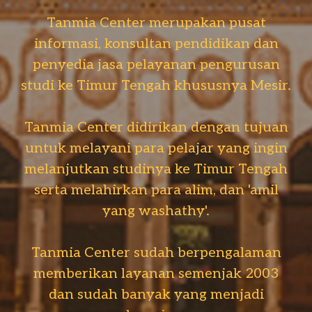
Tanmia Center merupakan pusat
informasi, konsultan pendidikan dan
penyedia jasa pelayanan pengurusan
studi ke Timur Tengah khususnya Mesir.
Tanmia Center didirikan dengan tujuan
untuk melayani para pelajar yang ingin
melanjutkan studinya ke Timur Tengah
serta melahirkan para alim, dan 'amil
yang washathy'.
Tanmia Center sudah berpengalaman
memberikan layanan semenjak 2003
dan sudah banyak yang menjadi