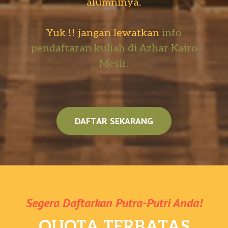
alumninya.
Yuk !! jangan lewatkan
info
pendaftaran kuliah di Azhar Kairo
Mesir.
DAFTAR SEKARANG
Segera Daftarkan Putra-Putri Anda!
QUOTA TERBATAS