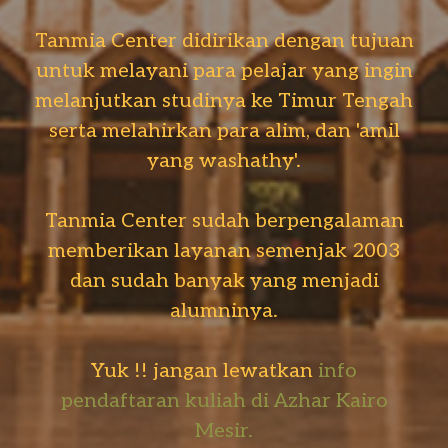
Tanmia Center didirikan dengan tujuan
untuk melayani para pelajar yang ingin
melanjutkan studinya ke Timur Tengah
serta melahirkan para alim, dan 'amil
yang washathy'.
Tanmia Center sudah berpengalaman
memberikan layanan semenjak 2003
dan sudah banyak yang menjadi
alumninya.
Yuk !! jangan lewatkan
info
pendaftaran kuliah di Azhar Kairo
Mesir.