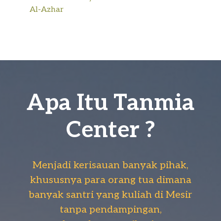
Al-Azhar
Apa Itu Tanmia
Center ?
Menjadi kerisauan banyak pihak,
khususnya para orang tua dimana
banyak santri yang kuliah di Mesir
tanpa pendampingan,