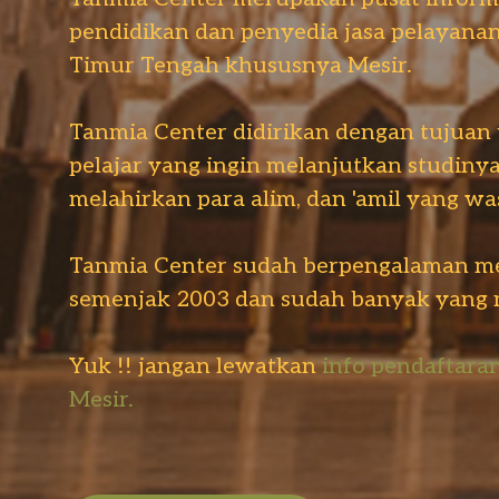
pendidikan dan penyedia jasa pelayanan
Timur Tengah khususnya Mesir.
Tanmia Center didirikan dengan tujuan
pelajar yang ingin melanjutkan studiny
melahirkan para alim, dan 'amil yang wa
Tanmia Center sudah berpengalaman m
semenjak 2003 dan sudah banyak yang 
Yuk !! jangan lewatkan
info pendaftaran
Mesir.