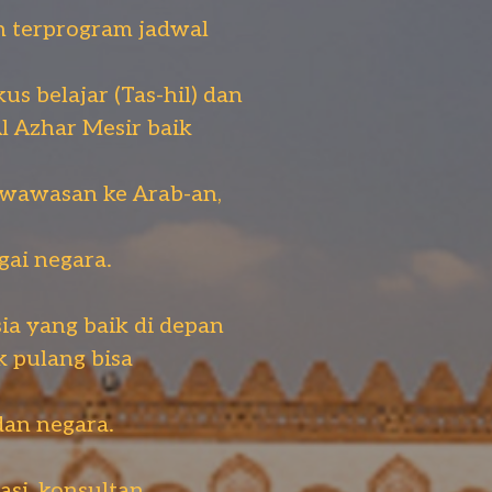
an terprogram jadwal
us belajar (Tas-hil) dan
l Azhar Mesir baik
, wawasan ke Arab-an,
gai negara.
sia yang baik di depan
k pulang bisa
dan negara.
si, konsultan