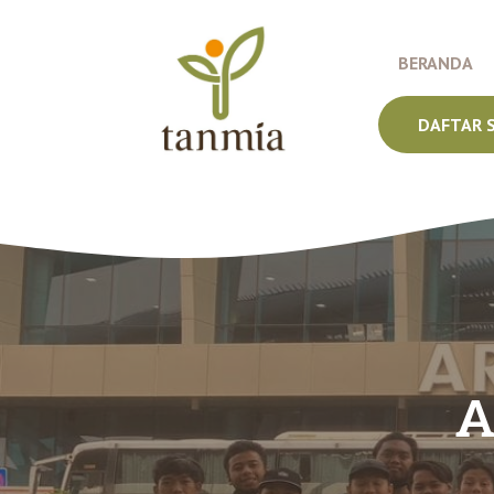
Langsung
ke
BERANDA
isi
DAFTAR 
A