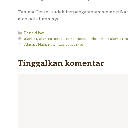
Tanmia Center sudah berpengalaman memberikan
menjadi alumninya.
Kategori
Pendidikan
Tag
alazhar
,
alazhar mesir
,
cairo
,
mesir
,
sekolah ke alazhar m
Alasan Hadirnya Tanmia Center
Tinggalkan komentar
Komentar