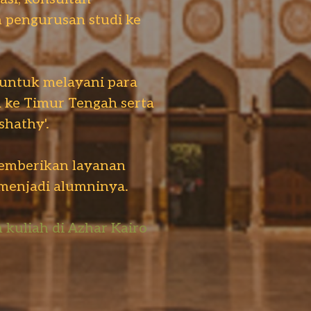
 pengurusan studi ke
 untuk melayani para
a ke Timur Tengah serta
shathy'.
emberikan layanan
menjadi alumninya.
 kuliah di Azhar Kairo