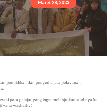
Maret 28, 2023
tan pendidikan dan penyedia jasa pelayanan
r.
yani para pelajar yang ingin melanjutkan studinya ke
il yang washathy’.